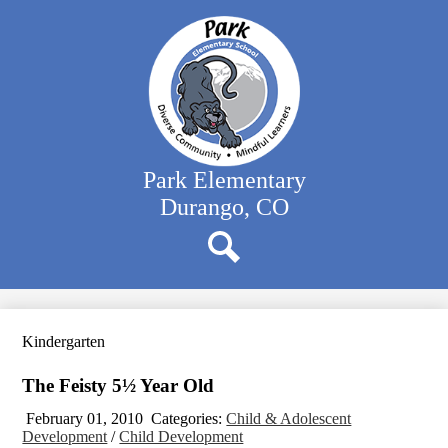
Skip
Our School
to
main
Classrooms
content
Student Support
Family Resources
District Website
Park Elementary
Durango, CO
Search
Kindergarten
The Feisty 5½ Year Old
February 01, 2010 Categories:
Child & Adolescent
Development
/
Child Development