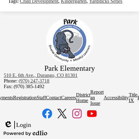
Tags:
Child Development
,
Kindergarten
,
Yardsticks Series
Park Elementary
510 E. 6th Ave., Durango, CO 81301
Phone:
(970) 247-3718
Fax: (970) 385-1492
Homepage
Report
District
Title
Quick
yments
Registration
Staff
Contact
Careers
an
Accessibility
Home
IX
Links
Issue
Social
Media
Links
Facebook
Twitter
Instagram
YouTube
Login
Edlio
Powered